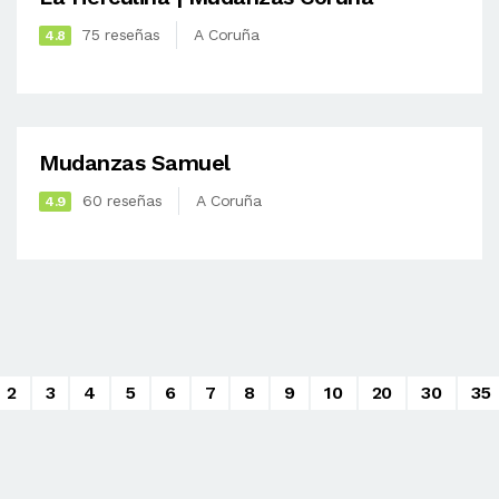
75 reseñas
A Coruña
4.8
Mudanzas Samuel
60 reseñas
A Coruña
4.9
2
3
4
5
6
7
8
9
10
20
30
35