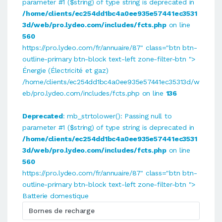
parameter #1 ($string) of type string is deprecated in
/home/clients/ec254dd1bc4a0ee935e57441ec3531
3d/web/pro.lydeo.com/includes/fcts.php
on line
560
https://pro.lydeo.com/fr/annuaire/87" class="btn btn-
outline-primary btn-block text-left zone-filter-btn ">
Énergie (Électricité et gaz)
/home/clients/ec254dd1bc4a0ee935e57441ec35313d/w
eb/pro.lydeo.com/includes/fcts.php on line
136
Deprecated
: mb_strtolower(): Passing null to
parameter #1 ($string) of type string is deprecated in
/home/clients/ec254dd1bc4a0ee935e57441ec3531
3d/web/pro.lydeo.com/includes/fcts.php
on line
560
https://pro.lydeo.com/fr/annuaire/87" class="btn btn-
outline-primary btn-block text-left zone-filter-btn ">
Batterie domestique
Bornes de recharge