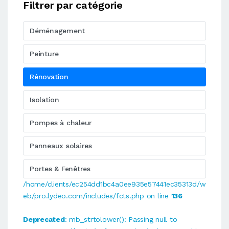
Filtrer par catégorie
Déménagement
Peinture
Rénovation
Isolation
Pompes à chaleur
Panneaux solaires
Portes & Fenêtres
/home/clients/ec254dd1bc4a0ee935e57441ec35313d/w
eb/pro.lydeo.com/includes/fcts.php on line
136
Deprecated
: mb_strtolower(): Passing null to